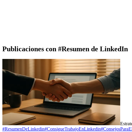
Publicaciones con #
Resumen de LinkedIn
Estra
#
ResumenDeLinkedin
#
ConsigueTrabajoEnLinkedin
#
ConsejosParaEl