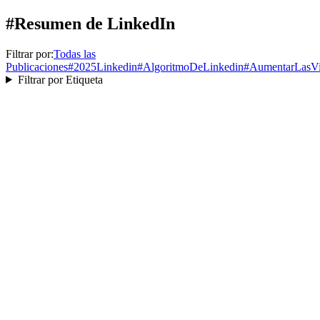
#Resumen de LinkedIn
Filtrar por:
Todas las
Publicaciones
#
2025Linkedin
#
AlgoritmoDeLinkedin
#
AumentarLasVi
Filtrar por Etiqueta