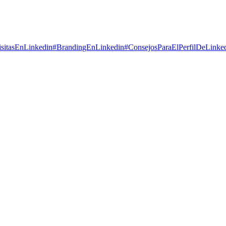
sitasEnLinkedin
#
BrandingEnLinkedin
#
ConsejosParaElPerfilDeLinke